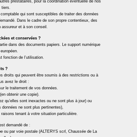
tres prestataires, pour la coordination éventuelle de nos
 tiers.
n comptable qui sont susceptibles de traiter des données
 demandé. Dans le cadre de son propre contentieux, des
assureur et à son conseil.
ckées et conservées ?
artie dans des documents papiers. Le support numérique
re européen.
fonction de l’utilisation.
ts ?
 droits qui peuvent être soumis à des restrictions ou à
us avez le droit :
sur le traitement de vos données.
(en obtenir une copie).
imez qu’elles sont inexactes ou ne sont plus à jour) ou
s données ne sont plus pertinentes),
aisons tenant à votre situation particulière.
 est demandé de :
s.be ou par voie postale (ALTERYS scrl, Chaussée de La