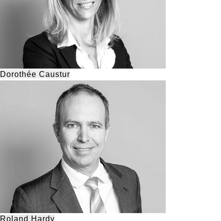
Dorothée Caustur
Roland Hardy