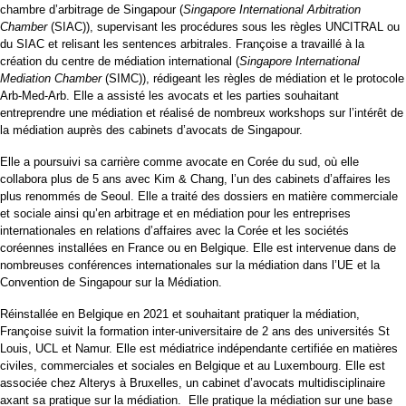
chambre d’arbitrage de Singapour (
Singapore International Arbitration
Chamber
(SIAC)), supervisant les procédures sous les règles UNCITRAL ou
du SIAC et relisant les sentences arbitrales. Françoise a travaillé à la
création du centre de médiation international (
Singapore International
Mediation Chamber
(SIMC)), rédigeant les règles de médiation et le protocole
Arb-Med-Arb. Elle a assisté les avocats et les parties souhaitant
entreprendre une médiation et réalisé de nombreux workshops sur l’intérêt de
la médiation auprès des cabinets d’avocats de Singapour.
Elle a poursuivi sa carrière comme avocate en Corée du sud, où elle
collabora plus de 5 ans avec Kim & Chang, l’un des cabinets d’affaires les
plus renommés de Seoul. Elle a traité des dossiers en matière commerciale
et sociale ainsi qu’en arbitrage et en médiation pour les entreprises
internationales en relations d’affaires avec la Corée et les sociétés
coréennes installées en France ou en Belgique. Elle est intervenue dans de
nombreuses conférences internationales sur la médiation dans l’UE et la
Convention de Singapour sur la Médiation.
Réinstallée en Belgique en 2021 et souhaitant pratiquer la médiation,
Françoise suivit la formation inter-universitaire de 2 ans des universités St
Louis, UCL et Namur. Elle est médiatrice indépendante certifiée en matières
civiles, commerciales et sociales en Belgique et au Luxembourg. Elle est
associée chez Alterys à Bruxelles, un cabinet d’avocats multidisciplinaire
axant sa pratique sur la médiation. Elle pratique la médiation sur une base