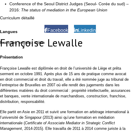
Conference of the Seoul District Judges (Seoul- Corée du sud) –
2016:
The status of mediation in the European Union
Curriculum détaillé
Facebook
Linkedin
Langues
Françoise Lewalle
Français, anglais, italien
Présentation
Françoise Lewalle est diplômée en droit de l’université de Liège et prêta
serment en octobre 1991. Après plus de 15 ans de pratique comme avocat
en droit commercial et droit du travail, elle a été nommée juge au tribunal de
l’entreprise de Bruxelles en 2007 où elle rendit des jugements dans les
différentes matières du droit commercial : propriété intellectuelle, assurances
et banques, vente internationale de marchandises, construction, franchise,
distribution, responsabilité.
Elle partit en Asie en 2011 et suivit une formation en arbitrage international à
l’université de Singapour (2013) ainsi qu’une formation en médiation
internationale (
Certificate of Associate Mediator in Strategic Conflict
Management
, 2014-2015). Elle travailla de 2011 à 2014 comme juriste à la