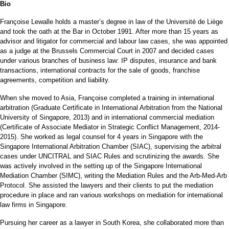
Bio
Françoise Lewalle holds a master’s degree in law of the Université de Liège
and took the oath at the Bar in October 1991. After more than 15 years as
advisor and litigator for commercial and labour law cases, she was appointed
as a judge at the Brussels Commercial Court in 2007 and decided cases
under various branches of business law: IP disputes, insurance and bank
transactions, international contracts for the sale of goods, franchise
agreements, competition and liability.
When she moved to Asia, Françoise completed a training in international
arbitration (Graduate Certificate in International Arbitration from the National
University of Singapore, 2013) and in international commercial mediation
(Certificate of Associate Mediator in Strategic Conflict Management, 2014-
2015). She worked as legal counsel for 4 years in Singapore with the
Singapore International Arbitration Chamber (SIAC), supervising the arbitral
cases under UNCITRAL and SIAC Rules and scrutinizing the awards. She
was actively involved in the setting up of the Singapore International
Mediation Chamber (SIMC), writing the Mediation Rules and the Arb-Med-Arb
Protocol. She assisted the lawyers and their clients to put the mediation
procedure in place and ran various workshops on mediation for international
law firms in Singapore.
Pursuing her career as a lawyer in South Korea, she collaborated more than